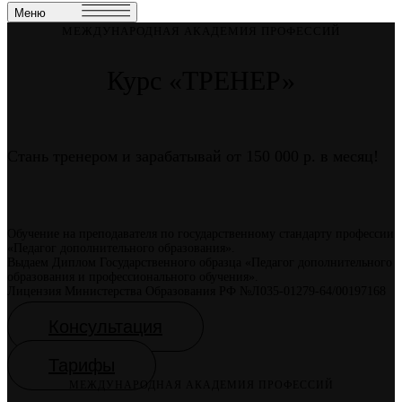
Меню
МЕЖДУНАРОДНАЯ АКАДЕМИЯ ПРОФЕССИЙ
Курс «ТРЕНЕР»
Стань тренером и зарабатывай от 150 000 р. в месяц!
Обучение на преподавателя по государственному стандарту профессии
«Педагог дополнительного образования».
Выдаем Диплом Государственного образца «Педагог дополнительного
образования и профессионального обучения».
Лицензия Министерства Образования РФ №Л035-01279-64/00197168
Консультация
Тарифы
МЕЖДУНАРОДНАЯ АКАДЕМИЯ ПРОФЕССИЙ