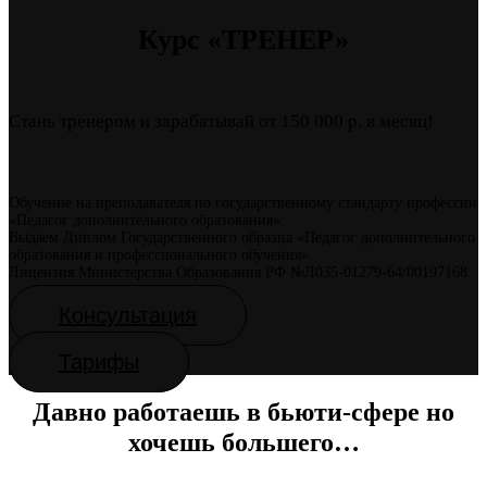
Курс «ТРЕНЕР»
Стань тренером и зарабатывай от 150 000 р. в месяц!
Обучение на преподавателя по государственному стандарту профессии
«Педагог дополнительного образования».
Выдаем Диплом Государственного образца «Педагог дополнительного
образования и профессионального обучения».
Лицензия Министерства Образования РФ №Л035-01279-64/00197168
Консультация
Тарифы
Давно работаешь в бьюти-сфере но
хочешь большего…