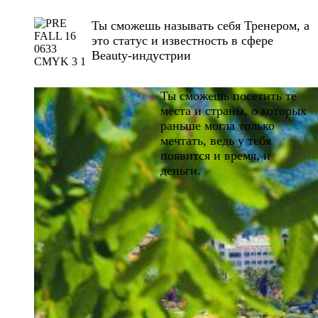
Ты сможешь называть себя Тренером, а
это статус и известность в сфере
Beauty-индустрии
Ты сможешь посетить те
места и страны, о которых
раньше могла только
мечтать, ведь у тебя
появится и время, и
деньги.